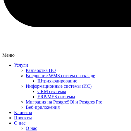
Меню
Услуги
Разработка ПО
Внедрение WMS систем на складе
Штрихкодирование
Информационные системы (ИС)
CRM системы
ERP/MES системы
Миграция на PostgreSQl и Postgres Pro
Веб-приложения
Клиенты
Проекты
О нас
О нас