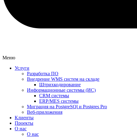
Меню
Услуги
Разработка ПО
Внедрение WMS систем на складе
Штрихкодирование
Информационные системы (ИС)
CRM системы
ERP/MES системы
Миграция на PostgreSQl и Postgres Pro
Веб-приложения
Клиенты
Проекты
О нас
О нас