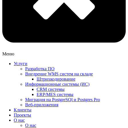
Меню
Услуги
Разработка ПО
Внедрение WMS систем на складе
Штрихкодирование
Информационные системы (ИС)
CRM системы
ERP/MES системы
Миграция на PostgreSQl и Postgres Pro
Веб-приложения
Клиенты
Проекты
О нас
О нас