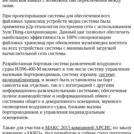
английском языках с возможностью переключения между
ними.
При проектировании системы для обеспечения всех
файловых хранилищ устройств медиа системы была
применена р2р-технология построения сети с использованием
SyncThing-синхронизации. Данный шаг позволил обеспечить
наибольшую эффективность и 100% синхронизацию
файловых хранилищ при обновлении мультимедиа контента
на всех устройствах системы с минимальной загрузкой
вычислительной сети системы.
Разработанная бортовая система развлечений
воздушного
судна ИЛ96-400-М включает в том числе систему управления
вызовами бортпроводников, систему аэрошоу,
систему
видеонаблюдения
, и может быть установлена на борт
самолета как отдельно, так и с интеграцией с другими
информационно-развлекательными системами, обеспечивая
полное взаимодействие и информационный обмен с
системами общего и декоративного освещения, звукового
оповещения воздушного судна, блоками вызова
бортпроводников и управления индивидуальным
освещением.
Также для участия в
МАКС 2015 компанией АРСИС
по заказу
компании «АККО», был разработан и собран стенд прототипа