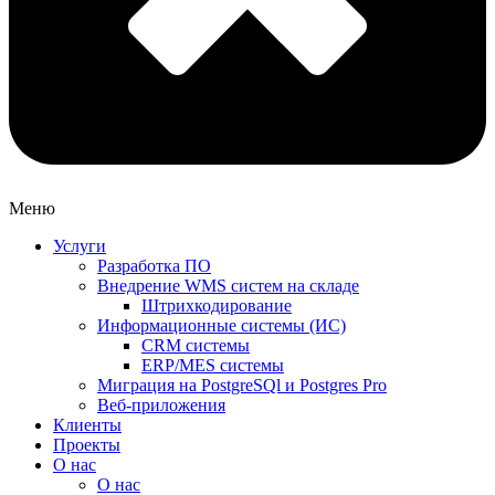
Меню
Услуги
Разработка ПО
Внедрение WMS систем на складе
Штрихкодирование
Информационные системы (ИС)
CRM системы
ERP/MES системы
Миграция на PostgreSQl и Postgres Pro
Веб-приложения
Клиенты
Проекты
О нас
О нас