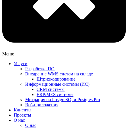
Меню
Услуги
Разработка ПО
Внедрение WMS систем на складе
Штрихкодирование
Информационные системы (ИС)
CRM системы
ERP/MES системы
Миграция на PostgreSQl и Postgres Pro
Веб-приложения
Клиенты
Проекты
О нас
О нас