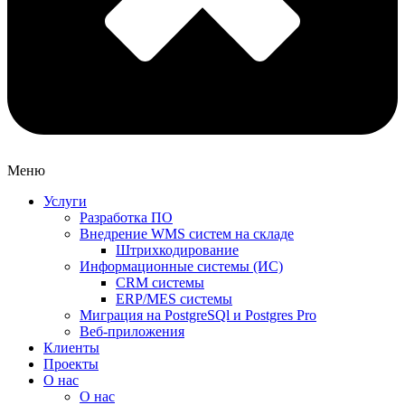
Меню
Услуги
Разработка ПО
Внедрение WMS систем на складе
Штрихкодирование
Информационные системы (ИС)
CRM системы
ERP/MES системы
Миграция на PostgreSQl и Postgres Pro
Веб-приложения
Клиенты
Проекты
О нас
О нас