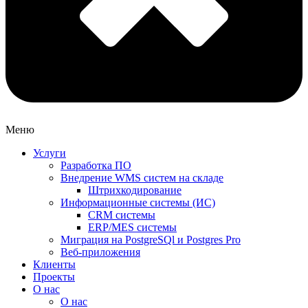
Меню
Услуги
Разработка ПО
Внедрение WMS систем на складе
Штрихкодирование
Информационные системы (ИС)
CRM системы
ERP/MES системы
Миграция на PostgreSQl и Postgres Pro
Веб-приложения
Клиенты
Проекты
О нас
О нас