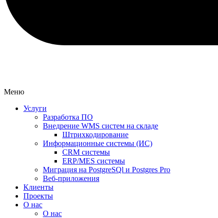
Меню
Услуги
Разработка ПО
Внедрение WMS систем на складе
Штрихкодирование
Информационные системы (ИС)
CRM системы
ERP/MES системы
Миграция на PostgreSQl и Postgres Pro
Веб-приложения
Клиенты
Проекты
О нас
О нас