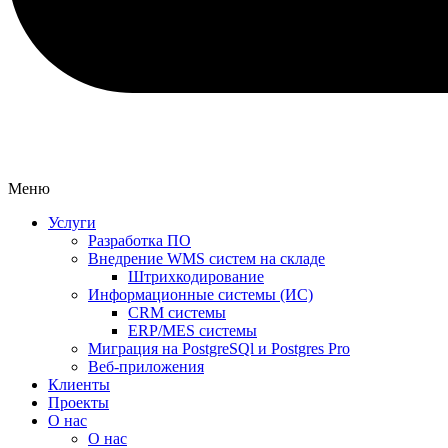
Меню
Услуги
Разработка ПО
Внедрение WMS систем на складе
Штрихкодирование
Информационные системы (ИС)
CRM системы
ERP/MES системы
Миграция на PostgreSQl и Postgres Pro
Веб-приложения
Клиенты
Проекты
О нас
О нас