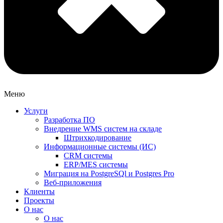
Меню
Услуги
Разработка ПО
Внедрение WMS систем на складе
Штрихкодирование
Информационные системы (ИС)
CRM системы
ERP/MES системы
Миграция на PostgreSQl и Postgres Pro
Веб-приложения
Клиенты
Проекты
О нас
О нас