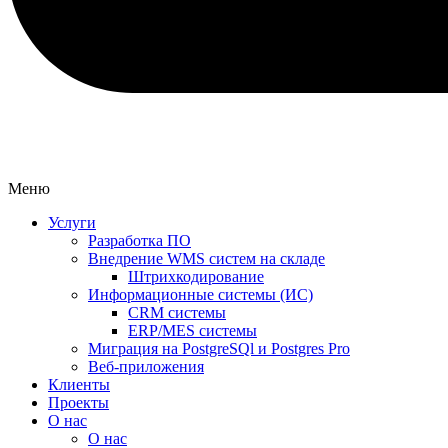
Меню
Услуги
Разработка ПО
Внедрение WMS систем на складе
Штрихкодирование
Информационные системы (ИС)
CRM системы
ERP/MES системы
Миграция на PostgreSQl и Postgres Pro
Веб-приложения
Клиенты
Проекты
О нас
О нас