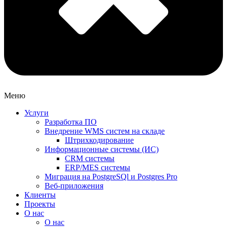
Меню
Услуги
Разработка ПО
Внедрение WMS систем на складе
Штрихкодирование
Информационные системы (ИС)
CRM системы
ERP/MES системы
Миграция на PostgreSQl и Postgres Pro
Веб-приложения
Клиенты
Проекты
О нас
О нас