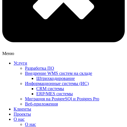
Меню
Услуги
Разработка ПО
Внедрение WMS систем на складе
Штрихкодирование
Информационные системы (ИС)
CRM системы
ERP/MES системы
Миграция на PostgreSQl и Postgres Pro
Веб-приложения
Клиенты
Проекты
О нас
О нас