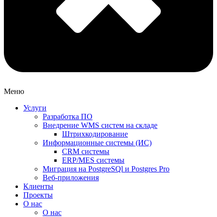
Меню
Услуги
Разработка ПО
Внедрение WMS систем на складе
Штрихкодирование
Информационные системы (ИС)
CRM системы
ERP/MES системы
Миграция на PostgreSQl и Postgres Pro
Веб-приложения
Клиенты
Проекты
О нас
О нас