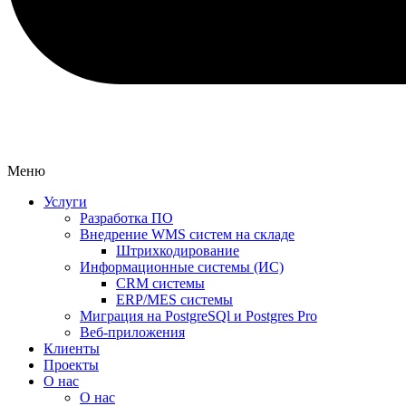
Меню
Услуги
Разработка ПО
Внедрение WMS систем на складе
Штрихкодирование
Информационные системы (ИС)
CRM системы
ERP/MES системы
Миграция на PostgreSQl и Postgres Pro
Веб-приложения
Клиенты
Проекты
О нас
О нас