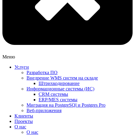
Меню
Услуги
Разработка ПО
Внедрение WMS систем на складе
Штрихкодирование
Информационные системы (ИС)
CRM системы
ERP/MES системы
Миграция на PostgreSQl и Postgres Pro
Веб-приложения
Клиенты
Проекты
О нас
О нас