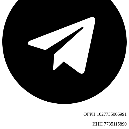
ОГРН 1027735006991
ИНН 7735115890