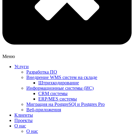
Меню
Услуги
Разработка ПО
Внедрение WMS систем на складе
Штрихкодирование
Информационные системы (ИС)
CRM системы
ERP/MES системы
Миграция на PostgreSQl и Postgres Pro
Веб-приложения
Клиенты
Проекты
О нас
О нас