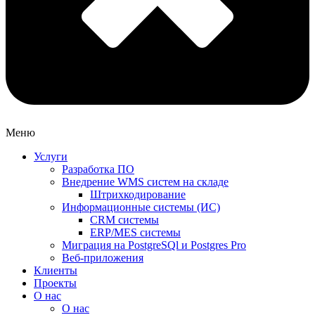
Меню
Услуги
Разработка ПО
Внедрение WMS систем на складе
Штрихкодирование
Информационные системы (ИС)
CRM системы
ERP/MES системы
Миграция на PostgreSQl и Postgres Pro
Веб-приложения
Клиенты
Проекты
О нас
О нас