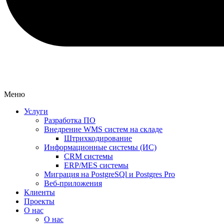
Меню
Услуги
Разработка ПО
Внедрение WMS систем на складе
Штрихкодирование
Информационные системы (ИС)
CRM системы
ERP/MES системы
Миграция на PostgreSQl и Postgres Pro
Веб-приложения
Клиенты
Проекты
О нас
О нас