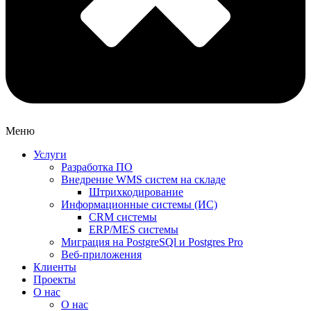
Меню
Услуги
Разработка ПО
Внедрение WMS систем на складе
Штрихкодирование
Информационные системы (ИС)
CRM системы
ERP/MES системы
Миграция на PostgreSQl и Postgres Pro
Веб-приложения
Клиенты
Проекты
О нас
О нас