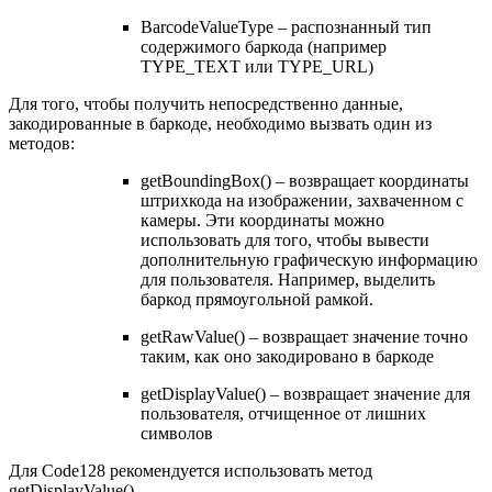
BarcodeValueType – распознанный тип
содержимого баркода (например
TYPE_TEXT или TYPE_URL)
Для того, чтобы получить непосредственно данные,
закодированные в баркоде, необходимо вызвать один из
методов:
getBoundingBox() – возвращает координаты
штрихкода на изображении, захваченном с
камеры. Эти координаты можно
использовать для того, чтобы вывести
дополнительную графическую информацию
для пользователя. Например, выделить
баркод прямоугольной рамкой.
getRawValue() – возвращает значение точно
таким, как оно закодировано в баркоде
getDisplayValue() – возвращает значение для
пользователя, отчищенное от лишних
символов
Для Code128 рекомендуется использовать метод
getDisplayValue().