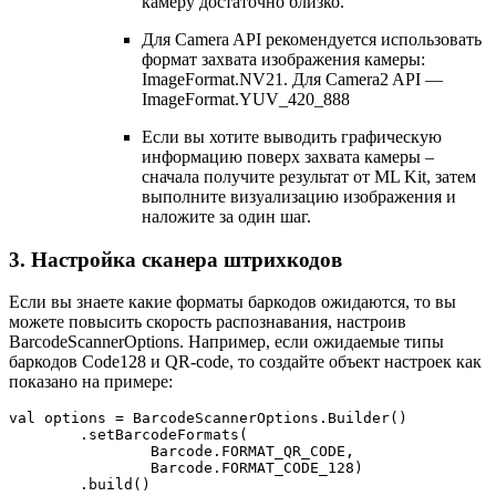
камеру достаточно близко.
Для Camera API рекомендуется использовать
формат захвата изображения камеры:
ImageFormat.NV21. Для Camera2 API —
ImageFormat.YUV_420_888
Если вы хотите выводить графическую
информацию поверх захвата камеры –
сначала получите результат от ML Kit, затем
выполните визуализацию изображения и
наложите за один шаг.
3. Настройка сканера штрихкодов
Если вы знаете какие форматы баркодов ожидаются, то вы
можете повысить скорость распознавания, настроив
BarcodeScannerOptions. Например, если ожидаемые типы
баркодов Code128 и QR-code, то создайте объект настроек как
показано на примере:
val options = BarcodeScannerOptions.Builder() 
        .setBarcodeFormats( 
                Barcode.FORMAT_QR_CODE, 
                Barcode.FORMAT_CODE_128) 
        .build() 