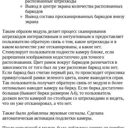
распознанные штрихкоды
Вывод в центре экрана количества распознанных
баркодов
Вывод состава просканированных баркодов внизу
экрана
Таким образом модуль делает процесс сканирования
штрихкодов интерактивным и интуитивным и предоставляет
пользователю обратную связь о том, какие штрихкоды и в
каком количестве уже отсканированы, а какие нет.
Стимулирует пользователя поднести камеру ближе, если
разрешения изображения недостаточно для точного
распознавания. Цвет рамок вокруг баркодов различается в
зависимости от того был ли уже распознан баркод или нет.
Если баркод был считан первый раз, то происходит отрисовка
прямоугольной рамки зеленого цвета, иначе выводится серая.
Так пользователь получает обратную связь от модуля и более
оптимально наводит камеру на бирку. Если бирка достаточно
большая (бывают бирки размером А4), то пользователь
должен вести камерой по столбцам со штрихкодами и видеть,
что он уже отсканировал, а что нет.
Также были добавлены звуковые сигналы. Сделана
автоматическая активация подсветки камеры.
После испытаний в модуль была добавлена защита от ошибок