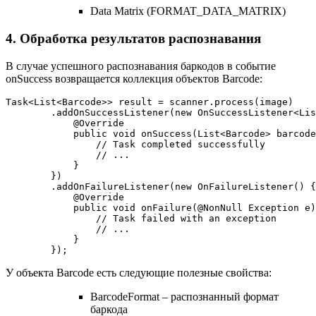
Data Matrix (FORMAT_DATA_MATRIX)
4. Обработка результатов распознавания
В случае успешного распознавания баркодов в событие
onSuccess возвращается коллекция объектов Barcode:
Task<List<Barcode>> result = scanner.process(image) 
        .addOnSuccessListener(new OnSuccessListener<Lis
            @Override 
            public void onSuccess(List<Barcode> barcode
                // Task completed successfully 
                // ... 
            } 
        }) 
        .addOnFailureListener(new OnFailureListener() {
            @Override 
            public void onFailure(@NonNull Exception e)
                // Task failed with an exception 
                // ... 
            } 
        }); 
У объекта Barcode есть следующие полезные свойства:
BarcodeFormat – распознанный формат
баркода