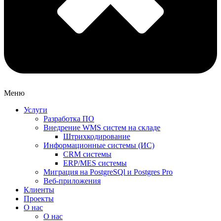
Меню
Услуги
Разработка ПО
Внедрение WMS систем на складе
Штрихкодирование
Информационные системы (ИС)
CRM системы
ERP/MES системы
Миграция на PostgreSQl и Postgres Pro
Веб-приложения
Клиенты
Проекты
О нас
О нас