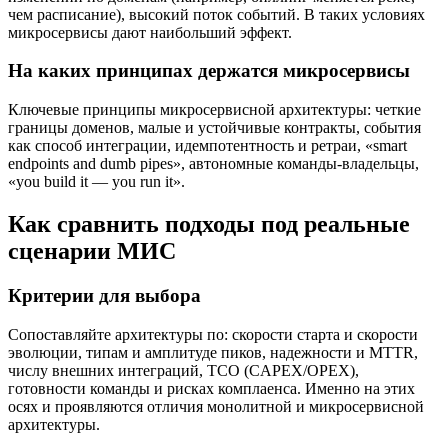
чем расписание), высокий поток событий. В таких условиях
микросервисы дают наибольший эффект.
На каких принципах держатся микросервисы
Ключевые принципы микросервисной архитектуры: четкие
границы доменов, малые и устойчивые контракты, события
как способ интеграции, идемпотентность и ретраи, «smart
endpoints and dumb pipes», автономные команды-владельцы,
«you build it — you run it».
Как сравнить подходы под реальные
сценарии МИС
Критерии для выбора
Сопоставляйте архитектуры по: скорости старта и скорости
эволюции, типам и амплитуде пиков, надежности и MTTR,
числу внешних интеграций, TCO (CAPEX/OPEX),
готовности команды и рисках комплаенса. Именно на этих
осях и проявляются отличия монолитной и микросервисной
архитектуры.