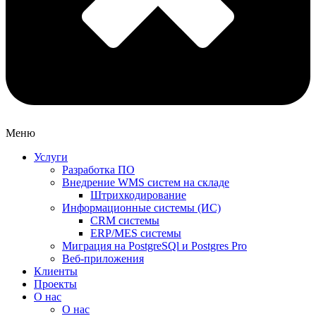
Меню
Услуги
Разработка ПО
Внедрение WMS систем на складе
Штрихкодирование
Информационные системы (ИС)
CRM системы
ERP/MES системы
Миграция на PostgreSQl и Postgres Pro
Веб-приложения
Клиенты
Проекты
О нас
О нас