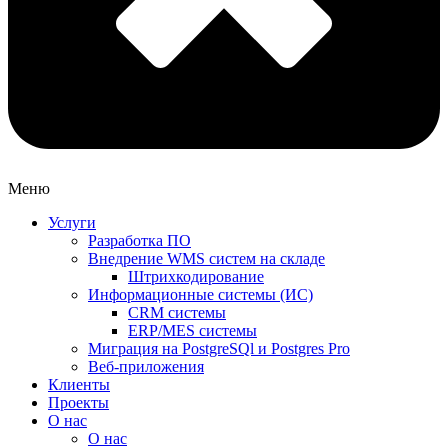
Меню
Услуги
Разработка ПО
Внедрение WMS систем на складе
Штрихкодирование
Информационные системы (ИС)
CRM системы
ERP/MES системы
Миграция на PostgreSQl и Postgres Pro
Веб-приложения
Клиенты
Проекты
О нас
О нас