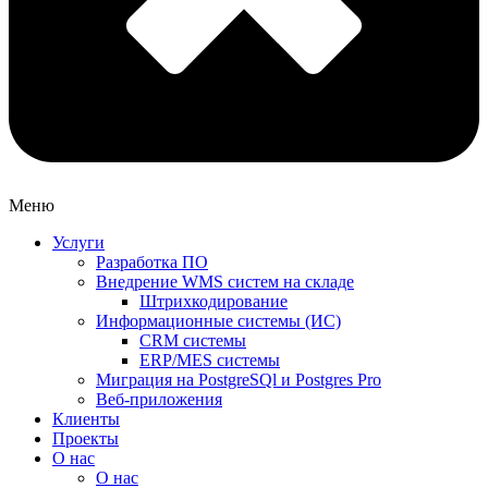
Меню
Услуги
Разработка ПО
Внедрение WMS систем на складе
Штрихкодирование
Информационные системы (ИС)
CRM системы
ERP/MES системы
Миграция на PostgreSQl и Postgres Pro
Веб-приложения
Клиенты
Проекты
О нас
О нас