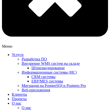
Меню
Услуги
Разработка ПО
Внедрение WMS систем на складе
Штрихкодирование
Информационные системы (ИС)
CRM системы
ERP/MES системы
Миграция на PostgreSQl и Postgres Pro
Веб-приложения
Клиенты
Проекты
О нас
О нас