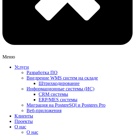
Меню
Услуги
Разработка ПО
Внедрение WMS систем на складе
Штрихкодирование
Информационные системы (ИС)
CRM системы
ERP/MES системы
Миграция на PostgreSQl и Postgres Pro
Веб-приложения
Клиенты
Проекты
О нас
О нас