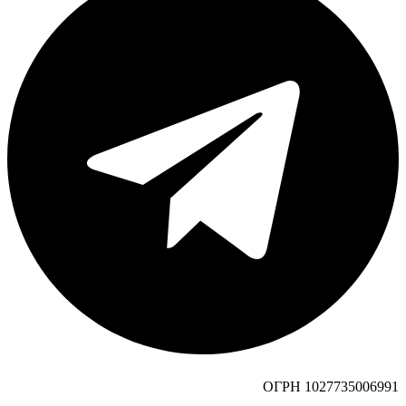
ОГРН 1027735006991