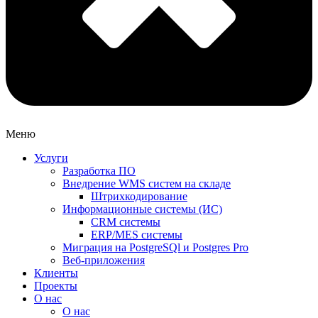
Меню
Услуги
Разработка ПО
Внедрение WMS систем на складе
Штрихкодирование
Информационные системы (ИС)
CRM системы
ERP/MES системы
Миграция на PostgreSQl и Postgres Pro
Веб-приложения
Клиенты
Проекты
О нас
О нас