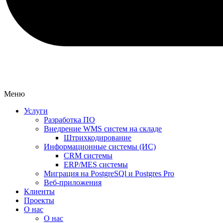
Меню
Услуги
Разработка ПО
Внедрение WMS систем на складе
Штрихкодирование
Информационные системы (ИС)
CRM системы
ERP/MES системы
Миграция на PostgreSQl и Postgres Pro
Веб-приложения
Клиенты
Проекты
О нас
О нас